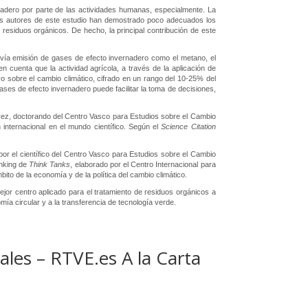
rnadero por parte de las actividades humanas, especialmente. La
Los autores de este estudio han demostrado poco adecuados los
esiduos orgánicos. De hecho, la principal contribución de este
 vía emisión de gases de efecto invernadero como el metano, el
n cuenta que la actividad agrícola, a través de la aplicación de
ivo sobre el cambio climático, cifrado en un rango del 10-25% del
ases de efecto invernadero puede facilitar la toma de decisiones,
 vez, doctorando del Centro Vasco para Estudios sobre el Cambio
 internacional en el mundo científico. Según el
Science Citation
or el científico del Centro Vasco para Estudios sobre el Cambio
anking de
Think Tanks
, elaborado por el Centro Internacional para
to de la economía y de la política del cambio climático.
r centro aplicado para el tratamiento de residuos orgánicos a
ía circular y a la transferencia de tecnología verde.
ales – RTVE.es A la Carta