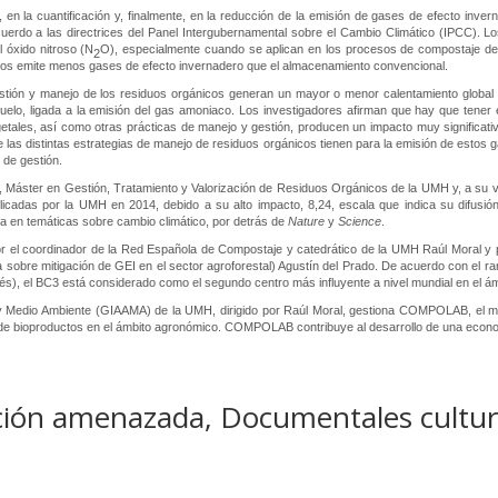
, en la cuantificación y, finalmente, en la reducción de la emisión de gases de efecto inve
cuerdo a las directrices del Panel Intergubernamental sobre el Cambio Climático (IPCC). 
 óxido nitroso (N
O), especialmente cuando se aplican en los procesos de compostaje de r
2
cos emite menos gases de efecto invernadero que el almacenamiento convencional.
estión y manejo de los residuos orgánicos generan un mayor o menor calentamiento global
 suelo, ligada a la emisión del gas amoniaco. Los investigadores afirman que hay que tener e
vegetales, así como otras prácticas de manejo y gestión, producen un impacto muy significat
 las distintas estrategias de manejo de residuos orgánicos tienen para la emisión de estos g
 de gestión.
do, Máster en Gestión, Tratamiento y Valorización de Residuos Orgánicos de la UMH y, a su
icadas por la UMH en 2014, debido a su alto impacto, 8,24, escala que indica su difusión
ta en temáticas sobre cambio climático, por detrás de
Nature
y
Science
.
por el coordinador de la Red Española de Compostaje y catedrático de la UMH Raúl Moral y p
 sobre mitigación de GEI en el sector agroforestal) Agustín del Prado. De acuerdo con el r
s), el BC3 está considerado como el segundo centro más influyente a nivel mundial en el ámbi
y Medio Ambiente (GIAAMA) de la UMH, dirigido por Raúl Moral, gestiona COMPOLAB, el mejo
 y de bioproductos en el ámbito agronómico. COMPOLAB contribuye al desarrollo de una econom
lación amenazada, Documentales cultur