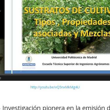
http://youtu.be/vQ5nxMkMg4U
 Investigación pionera en la emisión 