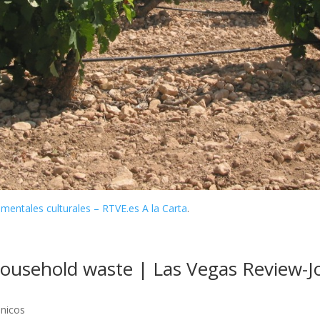
umentales culturales – RTVE.es A la Carta
.
ousehold waste | Las Vegas Review-J
ánicos