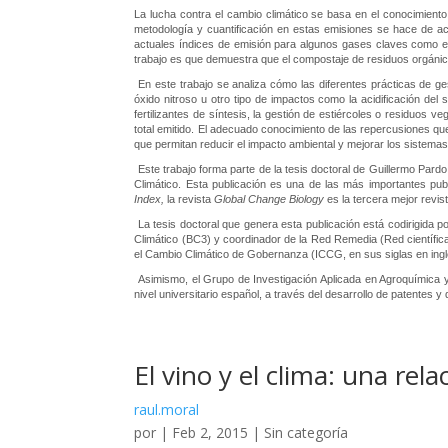
La lucha contra el cambio climático se basa en el conocimiento
metodología y cuantificación en estas emisiones se hace de a
actuales índices de emisión para algunos gases claves como el
trabajo es que demuestra que el compostaje de residuos orgáni
En este trabajo se analiza cómo las diferentes prácticas de g
óxido nitroso u otro tipo de impactos como la acidificación del
fertilizantes de síntesis, la gestión de estiércoles o residuos 
total emitido. El adecuado conocimiento de las repercusiones que
que permitan reducir el impacto ambiental y mejorar los sistemas
Este trabajo forma parte de la tesis doctoral de Guillermo Par
Climático. Esta publicación es una de las más importantes publ
Index,
la revista
Global Change Biology
es la tercera mejor revis
La tesis doctoral que genera esta publicación está codirigida 
Climático (BC3) y coordinador de la Red Remedia (Red científica
el Cambio Climático de Gobernanza (ICCG, en sus siglas en inglé
Asimismo, el Grupo de Investigación Aplicada en Agroquímica 
nivel universitario español, a través del desarrollo de patentes
El vino y el clima: una re
raul.moral
por
|
Feb 2, 2015
|
Sin categoría