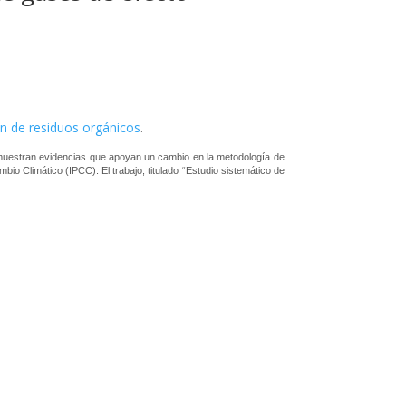
ón de residuos orgánicos
.
 muestran evidencias que apoyan un cambio en la metodología de
io Climático (IPCC). El trabajo, titulado “Estudio sistemático de